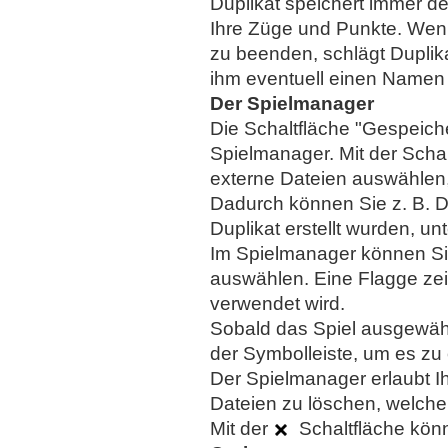
Duplikat speichert immer den
Ihre Züge und Punkte. Wenn 
zu beenden, schlägt Duplika
ihm eventuell einen Namen
Der Spielmanager
Die Schaltfläche "Gespeiche
Spielmanager.
Mit der Scha
externe Dateien auswählen
Dadurch können Sie z. B. D
Duplikat erstellt wurden, u
Im Spielmanager können Sie
auswählen. Eine Flagge zei
verwendet wird.
Sobald das Spiel ausgewähl
der Symbolleiste, um es zu 
Der Spielmanager erlaubt Ih
Dateien zu löschen, welche
Mit der
Schaltfläche kön