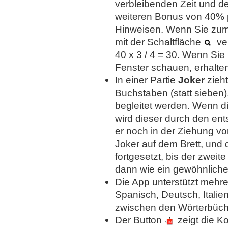
verbleibenden Zeit und de
weiteren Bonus von 40% p
Hinweisen. Wenn Sie zum 
mit der Schaltfläche
ve
40 x 3 / 4 = 30. Wenn Si
Fenster schauen, erhalte
In einer Partie
Joker
zieh
Buchstaben (statt sieben)
begleitet werden. Wenn d
wird dieser durch den en
er noch in der Ziehung vor
Joker auf dem Brett, und 
fortgesetzt, bis der zweit
dann wie ein gewöhnliche
Die App unterstützt mehr
Spanisch, Deutsch, Itali
zwischen den Wörterbüch
Der Button
zeigt die K