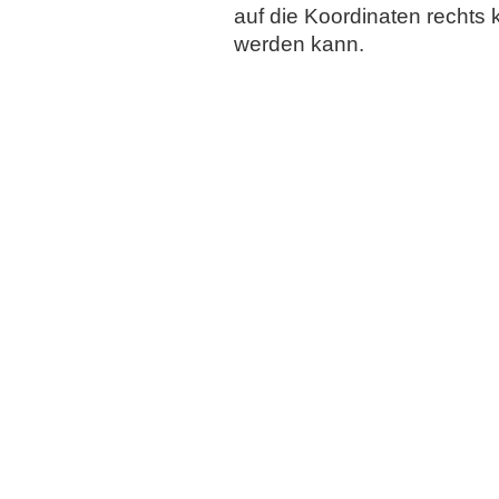
auf die Koordinaten rechts
werden kann.