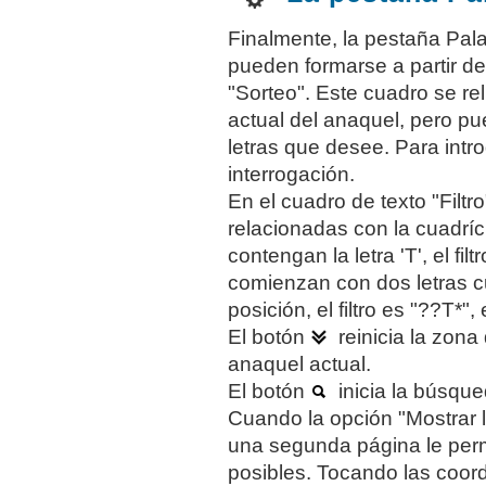
Finalmente, la pestaña Pal
pueden formarse a partir de 
"Sorteo". Este cuadro se r
actual del anaquel, pero
pue
letras que desee. Para intr
interrogación.
En el cuadro de texto "Filtr
relacionadas con la cuadrícu
contengan la letra 'T', el filt
comienzan con dos letras cu
posición, el filtro es "??T*", e
El botón
reinicia la zona 
anaquel actual.
El botón
inicia la búsque
Cuando la opción "Mostrar l
una segunda página le permi
posibles. Tocando las coor