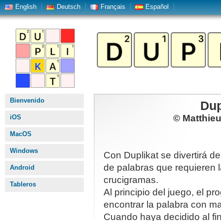
English
Deutsch
Français
Español
Bienvenido
Dup
© Matthie
iOS
MacOS
Windows
Con Duplikat se divertirá d
de palabras que requieren l
Android
crucigramas.
Tableros
Al principio del juego, el p
encontrar la palabra con ma
Cuando haya decidido al fin